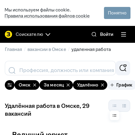
Мы используем файлы cookie.
Понятно
Правила использования файлов cookie
Соискателю
Войти
/
/
Главная
вакансии в Омске
удаленная работа
Профессия, должность или компания
Омск
За месяц
Удалённо
График
Удалённая работа в Омске
, 29
вакансий
Ведущий юрист