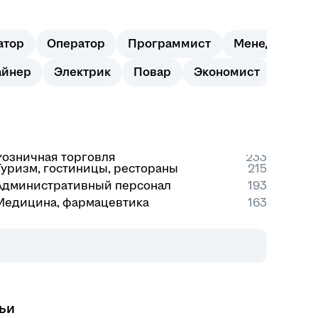
атор
Оператор
Программист
Менеджер
айнер
Электрик
Повар
Экономист
Мерч
Розничная торговля
233
Туризм, гостиницы, рестораны
215
Административный персонал
193
Медицина, фармацевтика
163
ьи