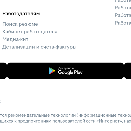
Работа
Работ
Работодателям
Работа
Работа
Поиск резюме
Кабинет работодателя
Медиа-кит
Детализации и счета-фактуры
х
тся рекомендательные технологии
(информационные технол
сящихся к предпочтениям пользователей сети «Интернет», н