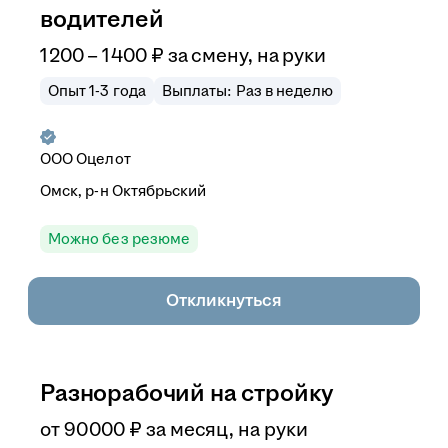
водителей
1 200
–
1 400
₽
за смену,
на руки
Опыт 1-3 года
Выплаты: Раз в неделю
ООО
Оцелот
Омск, р-н Октябрьский
Можно без резюме
Откликнуться
Разнорабочий на стройку
от
90 000
₽
за месяц,
на руки