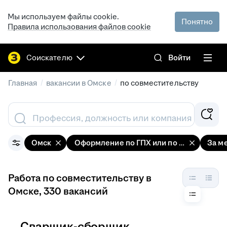
Мы используем файлы cookie.
Понятно
Правила использования файлов cookie
Соискателю
Войти
/
/
Главная
вакансии в Омске
по совместительству
Профессия, должность или компания
Омск
Оформление по ГПХ или по совместител
За м
Работа по совместительству в
Омске
, 330 вакансий
Сварщик-сборщик