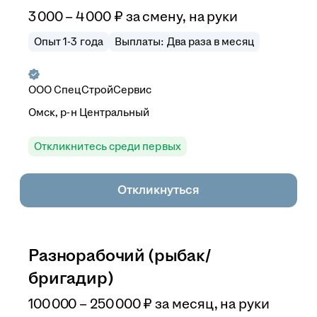
3 000
–
4 000
₽
за смену,
на руки
Опыт 1-3 года
Выплаты: Два раза в месяц
ООО
СпецСтройСервис
Омск, р-н Центральный
Откликнитесь среди первых
Откликнуться
Разнорабочий (рыбак/
бригадир)
100 000
–
250 000
₽
за месяц,
на руки