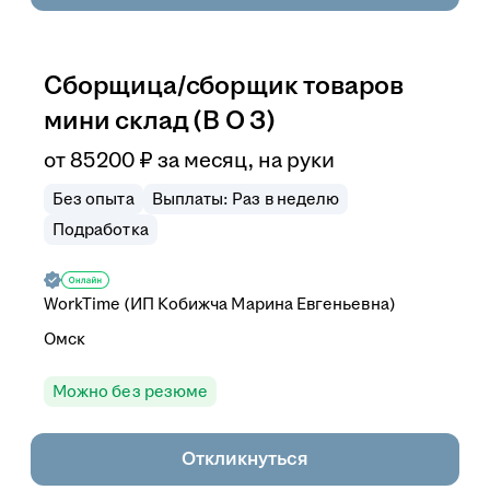
Сборщица/сборщик товаров
мини склад (В О З)
от
85 200
₽
за месяц,
на руки
Без опыта
Выплаты: Раз в неделю
Подработка
WorkTime (ИП Кобижча Марина Евгеньевна)
Омск
Можно без резюме
Откликнуться