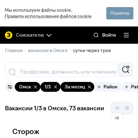
Мы используем файлы cookie.
Понятно
Правила использования файлов cookie
Соискателю
Войти
/
/
Главная
вакансии в Омске
сутки через трое
Профессия, должность или компания
Омск
1/3
За месяц
Район
Ра
Вакансии 1/3 в Омске
, 73 вакансии
Сторож