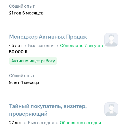
Общий опыт
21
год
6
месяцев
Менеджер Активных Продаж
45
лет
•
Был
сегодня
•
Обновлено
7 августа
50 000
₽
Активно ищет работу
Общий опыт
9
лет
4
месяца
Тайный покупатель, визитер,
проверяющий
27
лет
•
Был
сегодня
•
Обновлено
сегодня