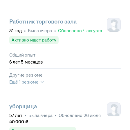
Работник торгового зала
31
год
•
Была
вчера
•
Обновлено
4 августа
Активно ищет работу
Общий опыт
6
лет
5
месяцев
Другие резюме
Ещё 1 резюме
уборщица
57
лет
•
Была
вчера
•
Обновлено
26 июля
40 000
₽