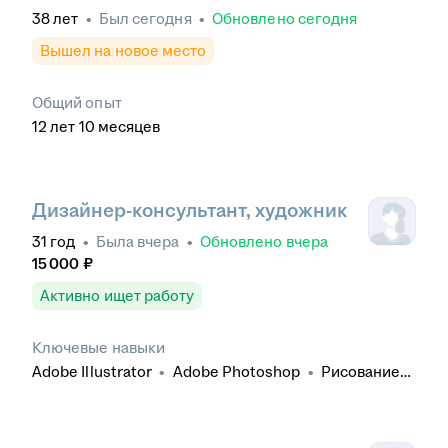
38
лет
•
Был
сегодня
•
Обновлено
сегодня
Вышел на новое место
Общий опыт
12
лет
10
месяцев
Дизайнер-консультант, художник
31
год
•
Была
вчера
•
Обновлено
вчера
15 000
₽
Активно ищет работу
Ключевые навыки
Adobe Illustrator
•
Adobe Photoshop
•
Рисование
от руки
•
Графический дизайн
•
Дизайн
интерьера
•
Знание программ MS Office