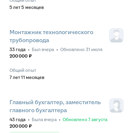
Общий опыт
5
лет
5
месяцев
Монтажник технологического
трубопровода
33
года
•
Был
вчера
•
Обновлено
31 июля
200 000
₽
Общий опыт
7
лет
11
месяцев
Главный бухгалтер, заместитель
главного бухгалтера
43
года
•
Была
вчера
•
Обновлено
7 августа
200 000
₽