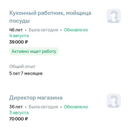
Кухонный работник, мойщица
посуды
46
лет
•
Была
сегодня
•
Обновлено
4 августа
39 000
₽
Активно ищет работу
Общий опыт
5
лет
7
месяцев
Директор магазина
36
лет
•
Была
сегодня
•
Обновлено
3 августа
70 000
₽