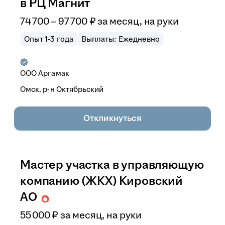
в РЦ Магнит
74 700
–
97 700
₽
за месяц,
на руки
Опыт 1-3 года
Выплаты: Ежедневно
ООО
Аргамак
Омск, р-н Октябрьский
Откликнуться
Мастер участка в управляющую
компанию (ЖКХ) Кировский
АО
55 000
₽
за месяц,
на руки