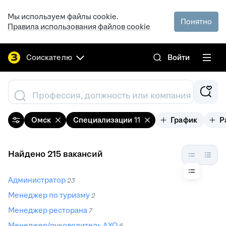
Мы используем файлы cookie.
Понятно
Правила использования файлов cookie
Соискателю
Войти
Профессия, должность или компания
Омск
Специализации
11
График
Р
Найдено 215 вакансий
Администратор
23
Менеджер по туризму
2
Менеджер ресторана
7
Менеджер/руководитель АХО
6