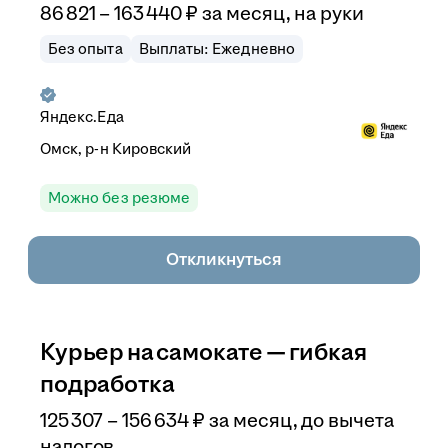
86 821
–
163 440
₽
за месяц,
на руки
Без опыта
Выплаты: Ежедневно
Яндекс.Еда
Омск, р-н Кировский
Можно без резюме
Откликнуться
Курьер на самокате — гибкая
подработка
125 307
–
156 634
₽
за месяц,
до вычета
налогов