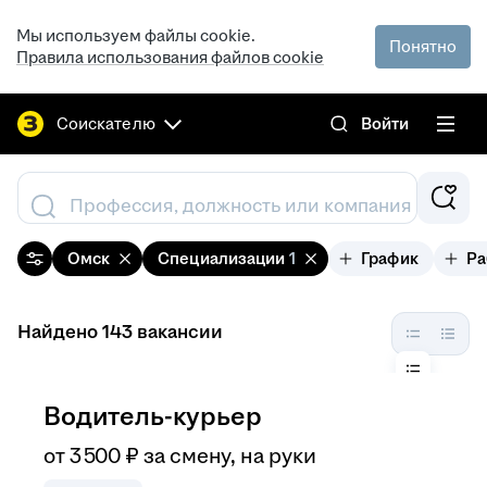
Мы используем файлы cookie.
Понятно
Правила использования файлов cookie
Соискателю
Войти
Профессия, должность или компания
Омск
Специализации
1
График
Ра
Найдено 143 вакансии
Водитель-курьер
от
3 500
₽
за смену,
на руки