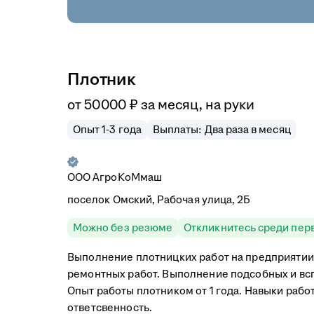
Плотник
от
50 000
₽
за месяц,
на руки
Опыт 1-3 года
Выплаты: Два раза в месяц
ООО
АгроКоМмаш
поселок Омский, Рабочая улица, 2Б
Можно без резюме
Откликнитесь среди пер
Выполнение плотницких работ на предприятии
ремонтных работ. Выполнение подсобных и вс
Опыт работы плотником от 1 года. Навыки раб
ответсвенность.