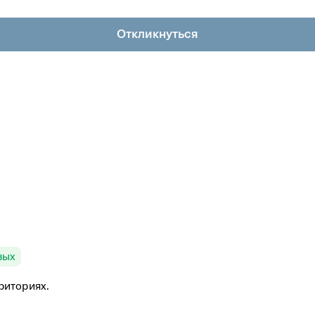
Откликнуться
вых
риториях.