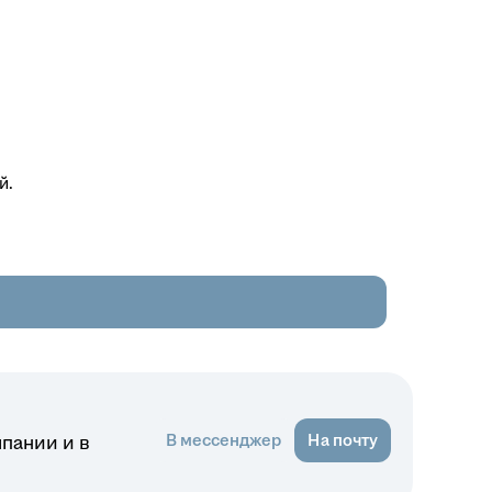
й.
В мессенджер
На почту
мпании и в