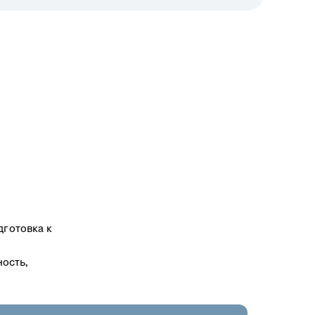
дготовка к
ность,