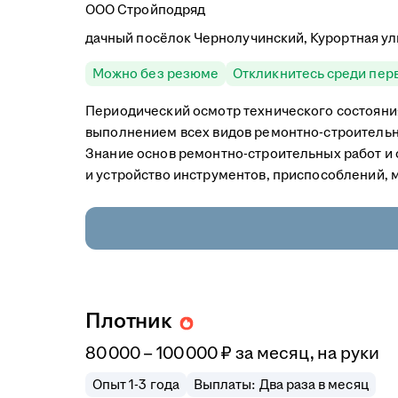
ООО Стройподряд
дачный посёлок Чернолучинский, Курортная ули
Можно без резюме
Откликнитесь среди пер
Периодический осмотр технического состояни
выполнением всех видов ремонтно-строительных
Знание основ ремонтно-строительных работ и 
и устройство инструментов, приспособлений, 
Плотник
80 000
–
100 000
₽
за месяц,
на руки
Опыт 1-3 года
Выплаты: Два раза в месяц