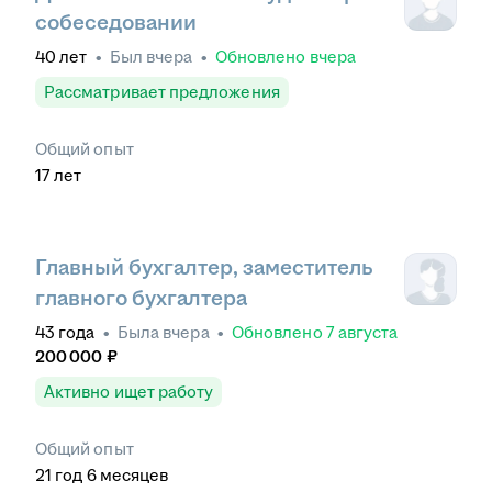
собеседовании
40
лет
•
Был
вчера
•
Обновлено
вчера
Рассматривает предложения
Общий опыт
17
лет
Главный бухгалтер, заместитель
главного бухгалтера
43
года
•
Была
вчера
•
Обновлено
7 августа
200 000
₽
Активно ищет работу
Общий опыт
21
год
6
месяцев