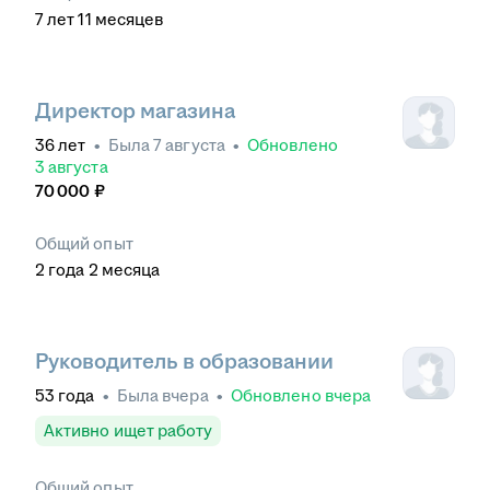
7
лет
11
месяцев
Директор магазина
36
лет
•
Была
7 августа
•
Обновлено
3 августа
70 000
₽
Общий опыт
2
года
2
месяца
Руководитель в образовании
53
года
•
Была
вчера
•
Обновлено
вчера
Активно ищет работу
Общий опыт