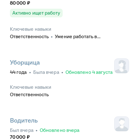
80 000
₽
Активно ищет работу
Ключевые навыки
Ответственность
•
Умение работать в
коллективе
•
Обучение и развитие
•
Контроль
качества
•
Деловое общение
Уборщица
44
года
•
Была
вчера
•
Обновлено
4 августа
Ключевые навыки
Ответственность
Водитель
Был
вчера
•
Обновлено
вчера
70 000
₽