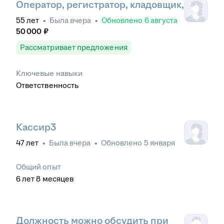
Оператор, регистратор, кладовщик,
55
лет
•
Была
вчера
•
Обновлено
6 августа
50 000
₽
Рассматривает предложения
Ключевые навыки
Ответственность
Кассир3
47
лет
•
Была
вчера
•
Обновлено
5 января
Общий опыт
6
лет
8
месяцев
Должность можно обсудить при