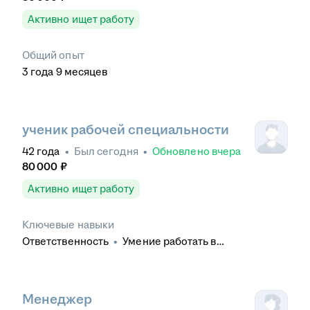
Активно ищет работу
Общий опыт
3
года
9
месяцев
ученик рабочей специальности
42
года
•
Был
сегодня
•
Обновлено
вчера
80 000
₽
Активно ищет работу
Ключевые навыки
Ответственность
•
Умение работать в
коллективе
•
Обучение и развитие
•
Контроль
качества
•
Деловое общение
Менеджер