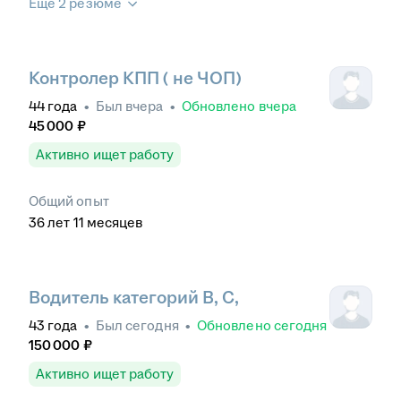
Ещё 2 резюме
Контролер КПП ( не ЧОП)
44
года
•
Был
вчера
•
Обновлено
вчера
45 000
₽
Активно ищет работу
Общий опыт
36
лет
11
месяцев
Водитель категорий В, С,
43
года
•
Был
сегодня
•
Обновлено
сегодня
150 000
₽
Активно ищет работу