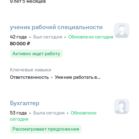
9
лет
5
месяцев
ученик рабочей специальности
42
года
•
Был
сегодня
•
Обновлено
сегодня
80 000
₽
Активно ищет работу
Ключевые навыки
Ответственность
•
Умение работать в
коллективе
•
Обучение и развитие
•
Контроль
качества
•
Деловое общение
Бухгалтер
53
года
•
Была
сегодня
•
Обновлено
сегодня
Рассматривает предложения