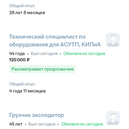
Общий опыт
28
лет
8
месяцев
Технический специалист по
оборудования для АСУТП, КИПиА
44
года
•
Был
сегодня
•
Обновлено
сегодня
120 000
₽
Рассматривает предложения
Общий опыт
4
года
11
месяцев
Грузчик экспедитор
45
лет
•
Был
сегодня
•
Обновлено
сегодня