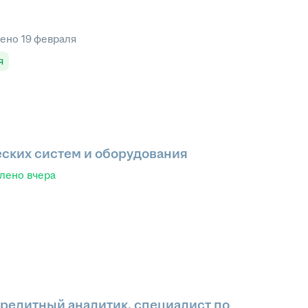
лено
19 февраля
я
ских систем и оборудования
влено
вчера
кредитный аналитик, специалист по