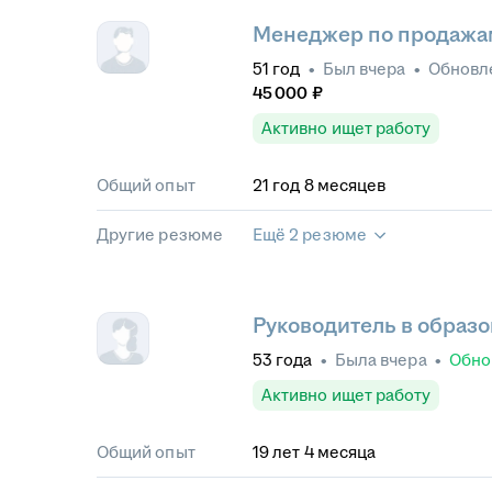
Менеджер по продажам
51
год
•
Был
вчера
•
Обновл
45 000
₽
Активно ищет работу
Общий опыт
21
год
8
месяцев
Другие резюме
Ещё 2 резюме
Руководитель в образ
53
года
•
Была
вчера
•
Обно
Активно ищет работу
Общий опыт
19
лет
4
месяца