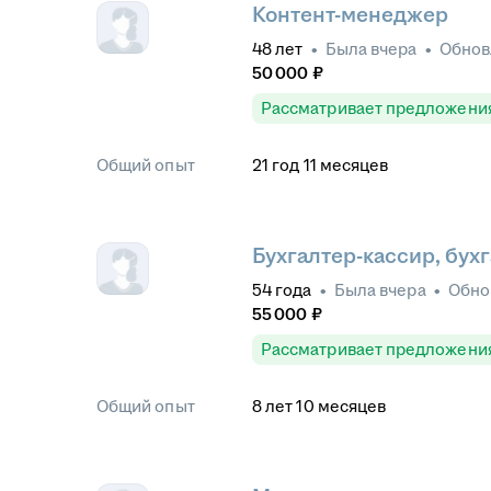
Контент-менеджер
48
лет
•
Была
вчера
•
Обно
50 000
₽
Рассматривает предложени
Общий опыт
21
год
11
месяцев
Бухгалтер-кассир, бу
54
года
•
Была
вчера
•
Обно
55 000
₽
Рассматривает предложени
Общий опыт
8
лет
10
месяцев