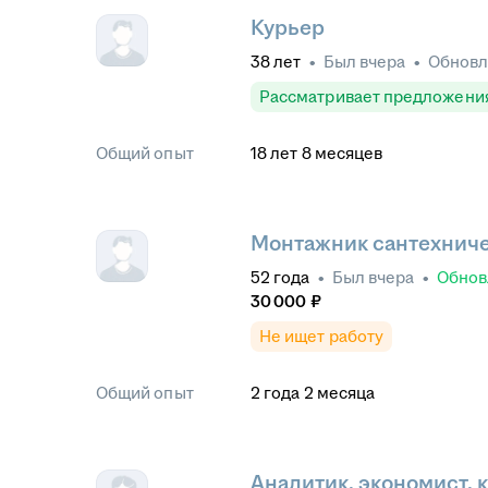
Курьер
38
лет
•
Был
вчера
•
Обнов
Рассматривает предложени
Общий опыт
18
лет
8
месяцев
Монтажник сантехниче
52
года
•
Был
вчера
•
Обно
30 000
₽
Не ищет работу
Общий опыт
2
года
2
месяца
Аналитик, экономист, 