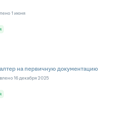
влено
1 июня
я
хгалтер на первичную документацию
влено
16 декабря 2025
я