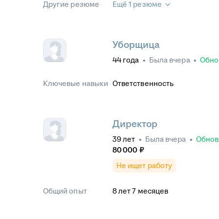
Другие резюме
Ещё 1 резюме
Уборщица
44
года
•
Была
вчера
•
Обно
Ключевые навыки
Ответственность
Директор
39
лет
•
Была
вчера
•
Обно
80 000
₽
Не ищет работу
Общий опыт
8
лет
7
месяцев