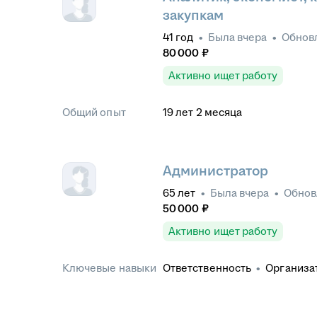
закупкам
41
год
•
Была
вчера
•
Обнов
80 000
₽
Активно ищет работу
Общий опыт
19
лет
2
месяца
Администратор
65
лет
•
Была
вчера
•
Обно
50 000
₽
Активно ищет работу
Ключевые навыки
Ответственность
•
Организа
общение
•
Умение работать 
деталям
•
Телефонные пере