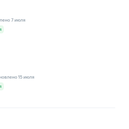
влено
7 июля
я
новлено
15 июля
я