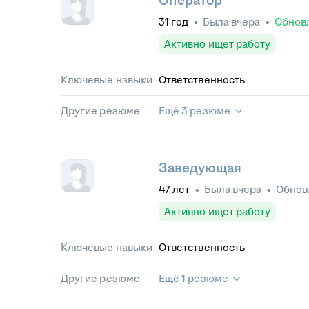
Оператор
31
год
•
Была
вчера
•
Обнов
Активно ищет работу
Ключевые навыки
Ответственность
Другие резюме
Ещё 3 резюме
Заведующая
47
лет
•
Была
вчера
•
Обнов
Активно ищет работу
Ключевые навыки
Ответственность
Другие резюме
Ещё 1 резюме