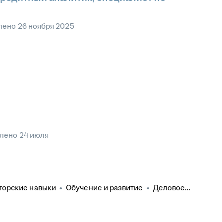
лено
26 ноября 2025
влено
24 июля
торские навыки
•
Обучение и развитие
•
Деловое
в коллективе
•
Точность и внимательность к
говоры
•
Навыки межличностного общения