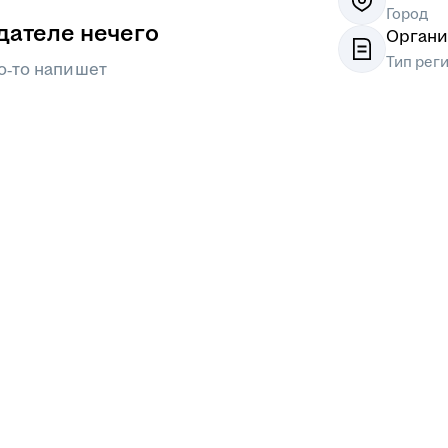
Город
дателе нечего
Органи
Тип рег
о‑то напишет