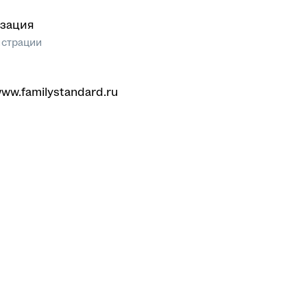
зация
истрации
www.familystandard.ru