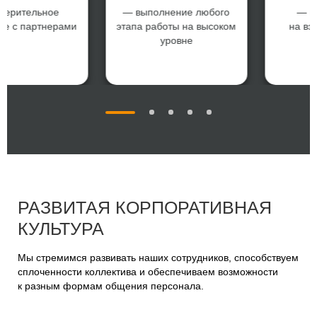
верительное
— выполнение любого
— н
ие с партнерами
этапа работы на высоком
на вз
уровне
РАЗВИТАЯ КОРПОРАТИВНАЯ
КУЛЬТУРА
Мы стремимся развивать наших сотрудников, способствуем
сплоченности коллектива и обеспечиваем возможности
к разным формам общения персонала.