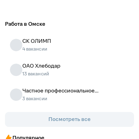
Работа в Омске
СК ОЛИМП
4 вакансии
ОАО Хлебодар
13 вакансий
Частное профессиональное
образовательное учреждение Омский
3 вакансии
юридический колледж
Посмотреть все
Популярное