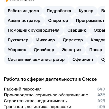
Работа из дома
Подработка
Курьер
Вод
Администратор
Оператор
Программист
Помощник руководителя
Сварщик
Охранн
Бухгалтер
Инженер
Директор
Кладовщ
Уборщик
Дизайнер
Электрик
Повар
Системный администратор
Официант
Суп
Работа по сферам деятельности в Омске
Рабочий персонал
640
Производство, сервисное обслуживание
438
Строительство, недвижимость
425
Транспорт, логистика, перевозки
405